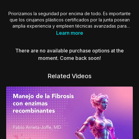
Priorizamos la seguridad por encima de todo. Es importante
que los cirujanos plásticos certificados por la junta posean
amplia experiencia y empleen técnicas avanzadas para
minimizar el riesgo de complicaciones durante la cirugía
Learn more
misma. Equipos con tecnología de punta, asegurando
precisión y exactitud en cada procedimiento. Manteniendo
There are no available purchase options at the
un riguroso cumplimiento de todos los protocolos de
seguridad, asegurando que su bienestar nunca se vea
moment. Come back soon!
comprometido durante el proceso quirúrgico.
Related Videos